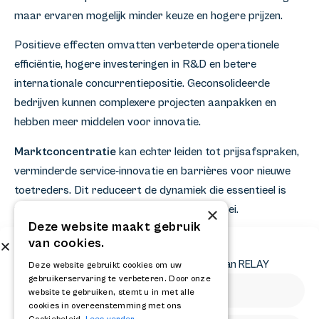
maar ervaren mogelijk minder keuze en hogere prijzen.
Positieve effecten omvatten verbeterde operationele
efficiëntie, hogere investeringen in R&D en betere
internationale concurrentiepositie. Geconsolideerde
bedrijven kunnen complexere projecten aanpakken en
hebben meer middelen voor innovatie.
Marktconcentratie
kan echter leiden tot prijsafspraken,
verminderde service-innovatie en barrières voor nieuwe
toetreders. Dit reduceert de dynamiek die essentieel is
voor gezonde markten en economische groei.
×
Deze website maakt gebruik
Voor werknemers betekent consolidatie vaak
van cookies.
Abonneer op onze nieuwsbrief
herstructureringen en banenverlies op korte termijn, maar
Ontvang het laatste nieuws en krijg updates van RELAY
Deze website gebruikt cookies om uw
mogelijk betere arbeidsvoorwaarden bij overlevende
gebruikerservaring te verbeteren. Door onze
website te gebruiken, stemt u in met alle
bedrijven. De balans tussen efficiëntie en concurrentie
cookies in overeenstemming met ons
vereist zorgvuldige regulatoire aandacht.