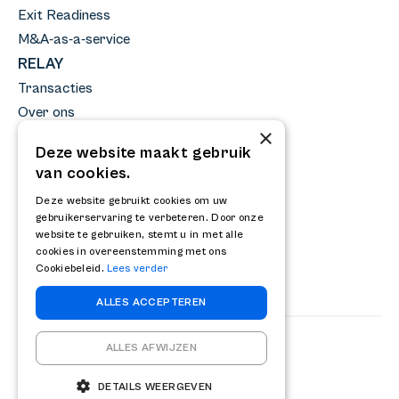
Exit Readiness
M&A-as-a-service
RELAY
Transacties
Over ons
×
Team
Deze website maakt gebruik
Nieuws
van cookies.
Kennisbank
Deze website gebruikt cookies om uw
Werken bij
gebruikerservaring te verbeteren. Door onze
FAQ
website te gebruiken, stemt u in met alle
cookies in overeenstemming met ons
Contact
Cookiebeleid.
Lees verder
ALLES ACCEPTEREN
ALLES AFWIJZEN
© 2010-2026 RELAY
Algemene voorwaarden
DETAILS WEERGEVEN