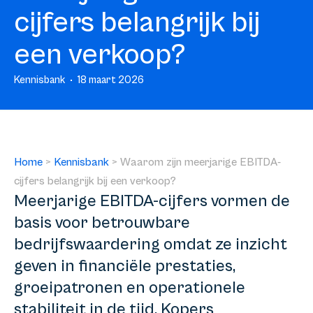
cijfers belangrijk bij
een verkoop?
Kennisbank
18 maart 2026
Home
>
Kennisbank
>
Waarom zijn meerjarige EBITDA-
cijfers belangrijk bij een verkoop?
Meerjarige EBITDA-cijfers vormen de
basis voor betrouwbare
bedrijfswaardering omdat ze inzicht
geven in financiële prestaties,
groeipatronen en operationele
stabiliteit in de tijd. Kopers