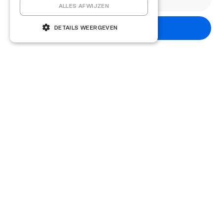
ALLES AFWIJZEN
Abonneren
DETAILS WEERGEVEN
Andere kennisartikelen
Kennisbank
19 december 2025
Wat zijn de gevolgen voor mijn baan
als mijn bedrijf wordt verkocht?