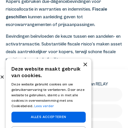
Kopers gebruiken due-diligencebevindingen voor
risicoallocatie in warranties en indemnities.
Fiscale
geschillen
kunnen aanleiding geven tot
escrowarrangementen of prijsaanpassingen.
Bevindingen beïnvloeden de keuze tussen een aandelen- en
activatransactie. Substantiële fiscale risico’s maken asset
deals aantrekkelijker voor kopers, terwijl schone fiscale
posities share deals faciliteren.
×
Deze website maakt gebruik
Professionele begeleiding bij fiscale structurering
van cookies.
maximaliseert waarde en minimaliseert risico’s. Wij
Abonneer op onze nieuwsbrief
Ontvang het laatste nieuws en krijg updates van RELAY
Deze website gebruikt cookies om uw
ondersteunen ondernemers bij complexe transacties door
gebruikerservaring te verbeteren. Door onze
strategische fiscale planning en optimale
website te gebruiken, stemt u in met alle
cookies in overeenstemming met ons
dealstructurering. Voor advies over uw specifieke situatie
Cookiebeleid.
Lees verder
kunt u
contact
met ons opnemen.
ALLES ACCEPTEREN
Delen