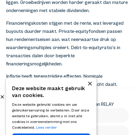
liggen. Groeibedrijven worden harder geraakt dan mature
ondernemingen met stabiele dividenden.
Financieringskosten stijgen met de rente, wat leveraged
buyouts duurder maakt. Private-equityfondsen passen
hun rendementseisen aan, wat neerwaartse druk op
waarderingsmultiples creëert. Debt-to-equityratio’s in
transacties dalen door beperkte
financieringsmogelijkheden.
Inflatie heeft tegenstrijdige effecten. Nominale
×
kasstromen stijgen, maar de reële koopkracht daalt.
Deze website maakt gebruik
Bedrijven met pricing power profiteren, terwijl
van cookies.
Abonneer op onze nieuwsbrief
ondernemingen met vaste contracten lijden. Materiaal- en
Ontvang het laatste nieuws en krijg updates van RELAY
Deze website gebruikt cookies om uw
loonkosten stijgen bij veel bedrijven sneller dan de omzet.
gebruikerservaring te verbeteren. Door onze
website te gebruiken, stemt u in met alle
Het monetaire beleid beïnvloedt de liquiditeit in de markt.
cookies in overeenstemming met ons
Cookiebeleid.
Lees verder
Kwantitatieve verruiming verhoogt asset prices door de