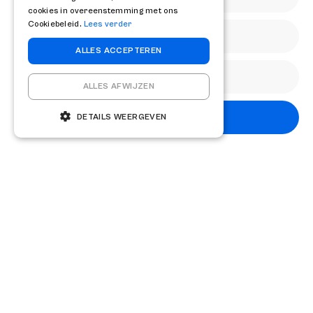
ons opnemen.
cookies in overeenstemming met ons
Cookiebeleid.
Lees verder
Delen
ALLES ACCEPTEREN
ALLES AFWIJZEN
Abonneren
DETAILS WEERGEVEN
Andere kennisartikelen
Kennisbank
27 april 2026