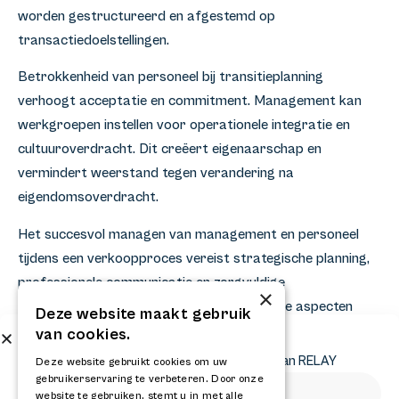
worden gestructureerd en afgestemd op
transactiedoelstellingen.
Betrokkenheid van personeel bij transitieplanning
verhoogt acceptatie en commitment. Management kan
werkgroepen instellen voor operationele integratie en
cultuuroverdracht. Dit creëert eigenaarschap en
vermindert weerstand tegen verandering na
eigendomsoverdracht.
Het succesvol managen van management en personeel
tijdens een verkoopproces vereist strategische planning,
professionele communicatie en zorgvuldige
×
procescoördinatie. De complexiteit van deze aspecten
Deze website maakt gebruik
maakt professionele begeleiding waardevol voor het
van cookies.
Abonneer op onze nieuwsbrief
behalen van optimale transactieresultaten. Voor
Ontvang het laatste nieuws en krijg updates van RELAY
Deze website gebruikt cookies om uw
ondersteuning bij uw verkoopproces kunt u
contact
met
gebruikerservaring te verbeteren. Door onze
website te gebruiken, stemt u in met alle