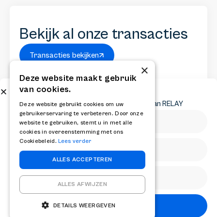
Bekijk al onze transacties
Transacties bekijken
×
Deze website maakt gebruik
van cookies.
Abonneer op onze nieuwsbrief
Ontvang het laatste nieuws en krijg updates van RELAY
Deze website gebruikt cookies om uw
gebruikerservaring te verbeteren. Door onze
website te gebruiken, stemt u in met alle
cookies in overeenstemming met ons
Cookiebeleid.
Lees verder
Abonneer op onze nieuwsbrief
ALLES ACCEPTEREN
ALLES AFWIJZEN
Abonneren
DETAILS WEERGEVEN