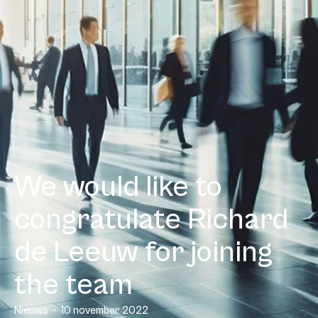
We would like to
congratulate Richard
de Leeuw for joining
the team
Nieuws
10 november 2022