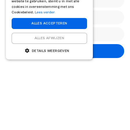
website te gebruiken, stemt u in met alle
cookies in overeenstemming met ons
Cookiebeleid.
Lees verder
ALLES ACCEPTEREN
ALLES AFWIJZEN
Abonneren
DETAILS WEERGEVEN
Abonneren
Diensten
Mergers & Acquisitions
Exit Readiness
M&A-as-a-service
RELAY
Transacties
Over ons
Team