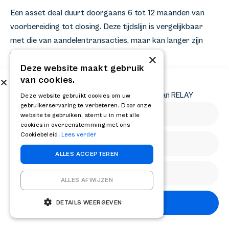
Een asset deal duurt doorgaans 6 tot 12 maanden van
voorbereiding tot closing. Deze tijdslijn is vergelijkbaar
met die van aandelentransacties, maar kan langer zijn
vanwege de complexiteit van de individuele
×
Deze website maakt gebruik
activaoverdracht en contractmigratie.
van cookies.
Abonneer op onze nieuwsbrief
Factoren die de doorlooptijd beïnvloeden, omvatten het
Ontvang het laatste nieuws en krijg updates van RELAY
Deze website gebruikt cookies om uw
aantal over te dragen contracten, de complexiteit van
gebruikerservaring te verbeteren. Door onze
website te gebruiken, stemt u in met alle
intellectuele eigendomsrechten, vereiste toestemmingen
cookies in overeenstemming met ons
van derden en regulatoire goedkeuringen. Bedrijven met
Cookiebeleid.
Lees verder
uitgebreide klantencontracten of complexe
ALLES ACCEPTEREN
vergunningsstructuren vereisen meer tijd.
Kritieke mijlpalen zijn de voltooiing van de due diligence, de
ALLES AFWIJZEN
ondertekening van het asset purchase agreement, het
Abonneren
DETAILS WEERGEVEN
verkrijgen van contractassignaties en de vervulling van
closingvoorwaarden. Elke fase kan vertraging oplopen