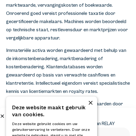
marktwaarde, vervangingskosten of boekwaarde.
Onroerend goed vereist professionele taxatie door
gecertificeerde makelaars. Machines worden beoordeeld
op technische staat, restlevensduur en marktprijzen voor
vergelijkbare apparatuur.
Immateriële activa worden gewaardeerd met behulp van
de inkomstenbenadering, marktbenadering of
kostenbenadering. Klantendatabases worden
gewaardeerd op basis van verwachte cashflows en
klantretentie. Intellectueel eigendom vereist specialistische
kennis van licentiemarkten en royalty rates.
×
Due diligence-processen verifiëren activawaarden door
Deze website maakt gebruik
onafhankelijke experts. Technische inspecties, juridische
van cookies.
Abonneer op onze nieuwsbrief
eigendomscontrole en financiële analyse ondersteunen
Ontvang het laatste nieuws en krijg updates van RELAY
Deze website gebruikt cookies om uw
waarderingsaannames. Externe waarderingen
gebruikerservaring te verbeteren. Door onze
website te gebruiken, stemt u in met alle