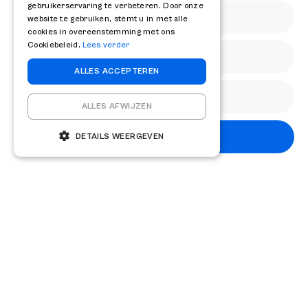
gebruikerservaring te verbeteren. Door onze
elke fusie of overname. Professionele begeleiding tijdens
website te gebruiken, stemt u in met alle
dit complexe proces helpt organisaties synergievoordelen
cookies in overeenstemming met ons
Cookiebeleid.
Lees verder
te realiseren en risico’s te beheersen. Voor strategisch
advies bij uw integratieproces kunt u
contact
met ons
ALLES ACCEPTEREN
opnemen.
ALLES AFWIJZEN
Delen
Abonneren
DETAILS WEERGEVEN
Andere kennisartikelen