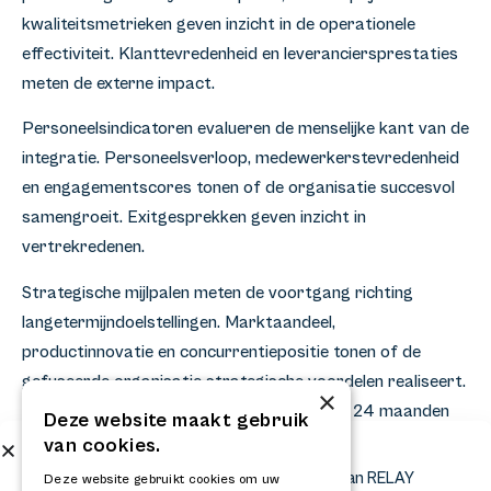
kwaliteitsmetrieken geven inzicht in de operationele
effectiviteit. Klanttevredenheid en leveranciersprestaties
meten de externe impact.
Personeelsindicatoren evalueren de menselijke kant van de
integratie. Personeelsverloop, medewerkerstevredenheid
en engagementscores tonen of de organisatie succesvol
samengroeit. Exitgesprekken geven inzicht in
vertrekredenen.
Strategische mijlpalen meten de voortgang richting
langetermijndoelstellingen. Marktaandeel,
productinnovatie en concurrentiepositie tonen of de
gefuseerde organisatie strategische voordelen realiseert.
×
Deze metrieken worden vaak pas na 18 tot 24 maanden
Deze website maakt gebruik
zichtbaar.
van cookies.
Abonneer op onze nieuwsbrief
Ontvang het laatste nieuws en krijg updates van RELAY
Deze website gebruikt cookies om uw
Post-mergerintegratie bepaalt het uiteindelijke succes van