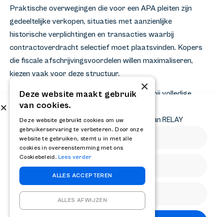
Praktische overwegingen die voor een APA pleiten zijn
gedeeltelijke verkopen, situaties met aanzienlijke
historische verplichtingen en transacties waarbij
contractoverdracht selectief moet plaatsvinden. Kopers
die fiscale afschrijvingsvoordelen willen maximaliseren,
kiezen vaak voor deze structuur.
×
Deze website maakt gebruik
APA-overeenkomsten zijn minder geschikt bij volledige
van cookies.
overnames van “schone” ondernemingen waar alle activa
Abonneer op onze nieuwsbrief
en verplichtingen gewenst zijn. Share deals zijn dan
Ontvang het laatste nieuws en krijg updates van RELAY
Deze website gebruikt cookies om uw
gebruikerservaring te verbeteren. Door onze
efficiënter en vergen minder tijd en juridische complexiteit.
website te gebruiken, stemt u in met alle
cookies in overeenstemming met ons
De keuze hangt af van specifieke transactiedoelstellingen,
Cookiebeleid.
Lees verder
risicotolerantie en fiscale overwegingen. Professionele
ALLES ACCEPTEREN
begeleiding helpt bij het evalueren van beide opties en het
structureren van de optimale transactievorm voor uw
ALLES AFWIJZEN
specifieke situatie. Voor strategisch advies over de juiste