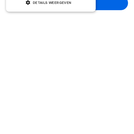
structuur kunt u
contact
opnemen voor een analyse van
Abonneren
DETAILS WEERGEVEN
uw transactie.
Delen
Andere kennisartikelen