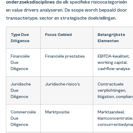
onderzoeksdisciplines
die elk specifieke risicocategorieën
en value drivers analyseren. De scope wordt bepaald door
transactietype, sector en strategische doelstellingen.
Type Due
Focus Gebied
Belangrijkste
Diligence
Elementen
Financiële
Financiële prestaties
EBITDA-kwaliteit,
Due
working capital,
Diligence
cashflow-analyse
Juridische
Juridische risico’s
Contractuele
Due
verplichtingen,
Diligence
litigation, complia
Commerciële
Marktpositie
Marktaandeel,
Due
klantconcentratie,
Diligence
concurrentiedyna