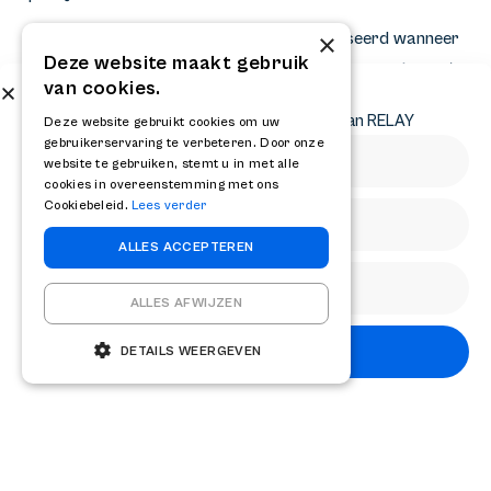
×
De strategic value van M&A wordt gerealiseerd wanneer
Deze website maakt gebruik
due diligence wordt gepositioneerd als risk management
van cookies.
instrument en value creation catalyst. Het proces enables
Abonneer op onze nieuwsbrief
Ontvang het laatste nieuws en krijg updates van RELAY
Deze website gebruikt cookies om uw
data-driven decision making en realistic expectation
gebruikerservaring te verbeteren. Door onze
setting.
website te gebruiken, stemt u in met alle
cookies in overeenstemming met ons
Voor ondernemers die transacties overwegen, is
Cookiebeleid.
Lees verder
professionele advisory support essentieel voor process
ALLES ACCEPTEREN
optimization en successful deal execution. Experienced
advisors navigeren complexe situaties en ensure
ALLES AFWIJZEN
comprehensive risk assessment.
Abonneren
DETAILS WEERGEVEN
Delen