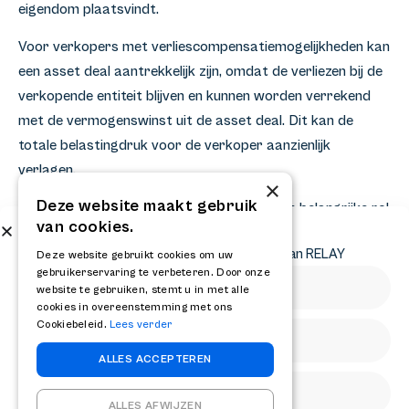
eigendom plaatsvindt.
Voor verkopers met verliescompensatiemogelijkheden kan
een asset deal aantrekkelijk zijn, omdat de verliezen bij de
verkopende entiteit blijven en kunnen worden verrekend
met de vermogenswinst uit de asset deal. Dit kan de
totale belastingdruk voor de verkoper aanzienlijk
verlagen.
×
Deze website maakt gebruik
De regels voor de fiscale eenheid spelen een belangrijke rol
van cookies.
bij verliescompensatie. Binnen een fiscale eenheid is
Abonneer op onze nieuwsbrief
Ontvang het laatste nieuws en krijg updates van RELAY
horizontale verliescompensatie mogelijk, wat de flexibiliteit
Deze website gebruikt cookies om uw
gebruikerservaring te verbeteren. Door onze
in de structurering vergroot. Het nieuwe groepsregime
website te gebruiken, stemt u in met alle
dat wordt verwacht, kan deze mogelijkheden verder
cookies in overeenstemming met ons
Cookiebeleid.
Lees verder
uitbreiden.
ALLES ACCEPTEREN
De keuze tussen een asset deal en een share deal vereist
een zorgvuldige afweging van alle fiscale aspecten, in
ALLES AFWIJZEN