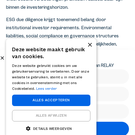
binnen de investeringshorizon.
ESG due diligence krijgt toenemend belang door
institutional investor requirements. Environmental
liabilities, social compliance en governance structures
×
beïnvloeden zowel risicoprofiel als exit-mogelijkheden,
Deze website maakt gebruik
vooral bij trade sales naar beursgenoteerde strategische
van cookies.
kopers.
Abonneer op onze nieuwsbrief
Ontvang het laatste nieuws en krijg updates van RELAY
Deze website gebruikt cookies om uw
gebruikerservaring te verbeteren. Door onze
De integratie van deze due diligence bevindingen in finale
website te gebruiken, stemt u in met alle
investeringsbeslissingen vereist ervaren beoordeling van
cookies in overeenstemming met ons
risico-rendement trade-offs. Professionele begeleiding
Cookiebeleid.
Lees verder
door gespecialiseerde corporate finance adviseurs helpt
ALLES ACCEPTEREN
bij het navigeren van complexe transactiestructuren en
het optimaliseren van investeringsvoorwaarden. Voor
ALLES AFWIJZEN
strategische besluitvorming over private equity
Abonneren
DETAILS WEERGEVEN
partnerships of exit-voorbereiding kunt u
contact