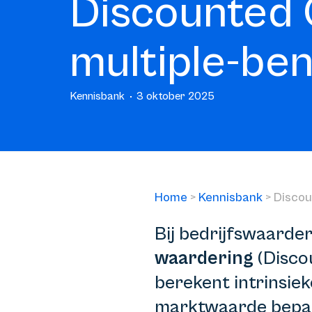
Discounted 
multiple-ben
Kennisbank
3 oktober 2025
Home
>
Kennisbank
>
Discou
Bij bedrijfswaarde
waardering
(Disco
berekent intrinsiek
marktwaarde bepale