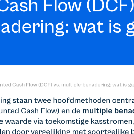
Cash Flow (DCF)
adering: wat is
nted Cash Flow (DCF) vs. multiple-benadering: wat is g
ring staan twee hoofdmethoden centra
unted Cash Flow) en de
multiple bena
e waarde via toekomstige kasstromen, 
n door vergelijking met soortgelijke b