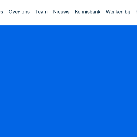
es
Over ons
Team
Nieuws
Kennisbank
Werken bij