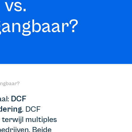
 vs.
 gangbaar?
angbaar?
al:
DCF
dering
. DCF
terwijl multiples
edrijven. Beide