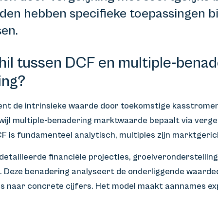
en hebben specifieke toepassingen bi
en.
hil tussen DCF en multiple-benade
ing?
nt de intrinsieke waarde door toekomstige kasstromen
ijl multiple-benadering marktwaarde bepaalt via vergel
F is fundamenteel analytisch, multiples zijn marktgeric
detailleerde financiële projecties, groeiveronderstelli
. Deze benadering analyseert de onderliggende waardedr
s naar concrete cijfers. Het model maakt aannames expl