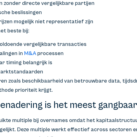
n zonder directe vergelijkbare partijen
sche beslissingen
jzen mogelijk niet representatief zijn
t beste bij:
oldoende vergelijkbare transacties
alingen in
M&A
processen
r timing belangrijk is
marktstandaarden
oren zoals beschikbaarheid van betrouwbare data, tijdsd
ode prioriteit krijgt.
benadering is het meest gangbaar
ikte multiple bij overnames omdat het kapitaalstructu
elijkt. Deze multiple werkt effectief across sectoren en