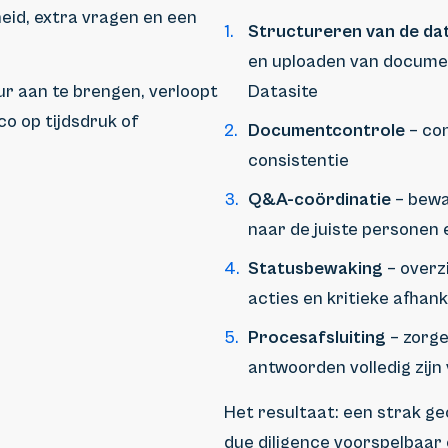
heid, extra vragen en een
Structureren van de d
en uploaden van document
ur aan te brengen, verloopt
Datasite
co op tijdsdruk of
Documentcontrole
– con
consistentie
Q&A-coördinatie
– bewa
naar de juiste personen
Statusbewaking
– overz
acties en kritieke afhan
Procesafsluiting
– zorge
antwoorden volledig zijn
Het resultaat: een strak g
due diligence voorspelbaar